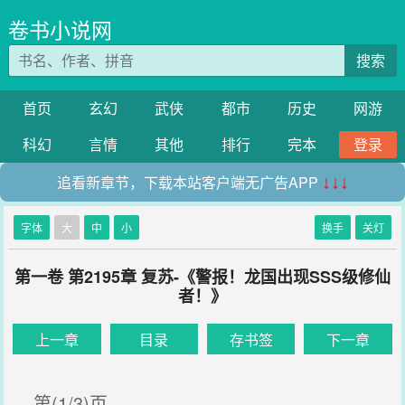
卷书小说网
搜索
首页
玄幻
武侠
都市
历史
网游
科幻
言情
其他
排行
完本
登录
追看新章节，下载本站客户端无广告APP
↓↓↓
字体
大
中
小
换手
关灯
第一卷 第2195章 复苏-《警报！龙国出现SSS级修仙
者！》
上一章
目录
存书签
下一章
第(1/3)页