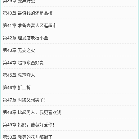
第39章 变异蚜虫
第40章 最值钱的还是晶核
第41章 准备去富人区逛超市
第42章 理发店老板小金
第43章 无妄之灾
第44章 超市东西好贵
第45章 先声夺人
第46章 折上折
第47章 时柒又想哭了！
第48章 比起男人，我更喜欢钱
第49章 妈妈，蔷薇好爱你！
第50章 我等的花儿都谢了