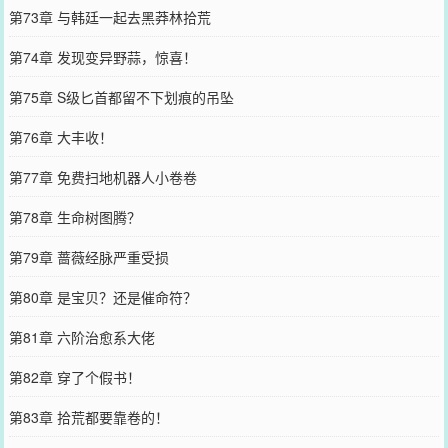
第73章 与韩廷一起去黑莽林拾荒
第74章 发现变异野蒜，惊喜！
第75章 S级匕首都留不下划痕的吊坠
第76章 大丰收！
第77章 免费扫地机器人小卷卷
第78章 生命树图腾？
第79章 蔷薇经脉严重受损
第80章 是宝贝？还是催命符？
第81章 六阶治愈系大佬
第82章 穿了个假书！
第83章 拾荒都要靠卷的！