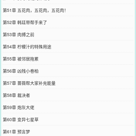
第51章 五花肉，五花肉，五花肉！
第52章 韩廷带帮手来了
第53章 肉搏之前
第54章 柠檬汁的特殊用途
第55章 被邻居拖累
第56章 凶残小卷柏
第57章 蔷薇帮大家补充能量
第58章 裁决者
第59章 炮灰大佬
第60章 变异七星草
第61章 预言梦