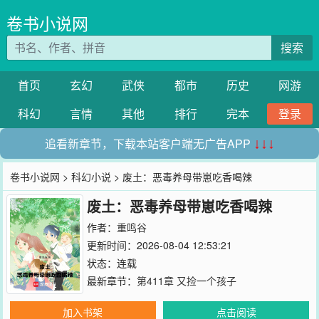
卷书小说网
搜索
首页
玄幻
武侠
都市
历史
网游
科幻
言情
其他
排行
完本
登录
追看新章节，下载本站客户端无广告APP
↓↓↓
卷书小说网
>
科幻小说
> 废土：恶毒养母带崽吃香喝辣
废土：恶毒养母带崽吃香喝辣
作者：
重鸣谷
更新时间：2026-08-04 12:53:21
状态：连载
最新章节：
第411章 又捡一个孩子
加入书架
点击阅读