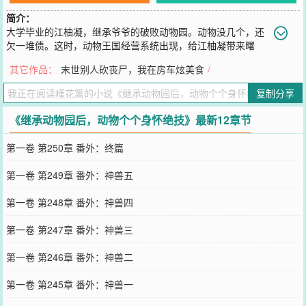
简介：
大学毕业的江柚凝，继承爷爷的破败动物园。动物没几个，还
欠一堆债。这时，动物王国经营系统出现，给江柚凝带来曙
光。黑熊赋予厨师技能，颠锅炒菜那叫一个娴熟。来观看的游客惊呆
其它作品：
末世别人砍丧尸，我在房车炫美食
/
了。“这只黑熊竟然会炒菜，真的不是人扮演的吗？闻着还怪香的。”
鹦鹉赋予语言技能，当场来一段相声。“我嘞个乖乖，这还是鸟吗？它
复制分享
俩高考就坐在我旁边吧？”灰狼赋予侦查技能，破案看门一把好手。
“这头狼又得一等功了吗？它比我还有用。”……动物园内的动物个个
《继承动物园后，动物个个身怀绝技》最新12章节
身怀绝技，游客是一惊又一惊。不知不觉间，原本破败的动物园，成
为动物王国。动物在里面可以自由的生活，人类可以近距离接触。“听
第一卷 第250章 番外：终篇
说了吗，有家动物园，里面的动物可聪明了，还会卖东西呢？”“卖东
西算啥啊？有只猴子都开始搞科研了。”“走，我们去看看。”
第一卷 第249章 番外：神兽五
您要是觉得《
继承动物园后，动物个个身怀绝技
》还不错的话请不要
忘记向您QQ群和微博微信里的朋友推荐哦！
第一卷 第248章 番外：神兽四
第一卷 第247章 番外：神兽三
第一卷 第246章 番外：神兽二
第一卷 第245章 番外：神兽一