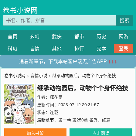
卷书小说网
搜索
首页
玄幻
武侠
都市
历史
网游
科幻
言情
其他
排行
完本
登录
追看新章节，下载本站客户端无广告APP
↓↓↓
卷书小说网
>
言情小说
> 继承动物园后，动物个个身怀绝技
继承动物园后，动物个个身怀绝技
作者：
槿花篱
更新时间：2026-07-12 20:31:57
状态：连载
最新章节：
第一卷 第250章 番外：终篇
加入书架
点击阅读