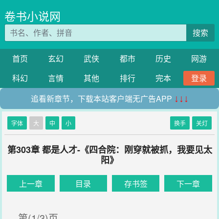
卷书小说网
搜索
首页
玄幻
武侠
都市
历史
网游
科幻
言情
其他
排行
完本
登录
追看新章节，下载本站客户端无广告APP
↓↓↓
字体
大
中
小
换手
关灯
第303章 都是人才-《四合院：刚穿就被抓，我要见太
阳》
上一章
目录
存书签
下一章
第(1/3)页