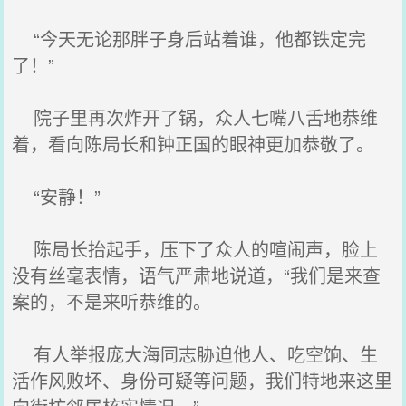
“今天无论那胖子身后站着谁，他都铁定完
了！”
院子里再次炸开了锅，众人七嘴八舌地恭维
着，看向陈局长和钟正国的眼神更加恭敬了。
“安静！”
陈局长抬起手，压下了众人的喧闹声，脸上
没有丝毫表情，语气严肃地说道，“我们是来查
案的，不是来听恭维的。
有人举报庞大海同志胁迫他人、吃空饷、生
活作风败坏、身份可疑等问题，我们特地来这里