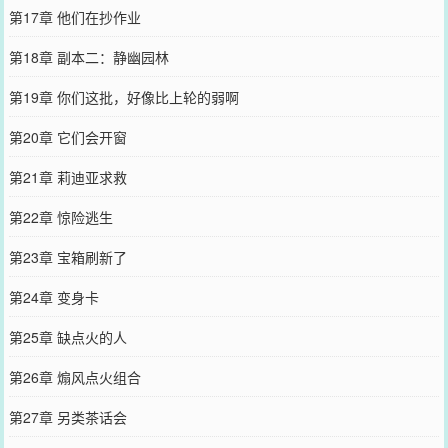
第17章 他们在抄作业
第18章 副本二：静幽园林
第19章 你们这批，好像比上轮的弱啊
第20章 它们会开窗
第21章 莉迪亚求救
第22章 惊险逃生
第23章 宝箱刷新了
第24章 变身卡
第25章 缺点火的人
第26章 煽风点火组合
第27章 另类茶话会