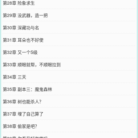
第28章 险象求生
第29章 没武器，造一把
第30章 深藏功与名
第31章 耳朵也不好使
第32章 又一个S级
第33章 顺眼就帮，不顺眼拉到
第34章 三天
第35章 副本三：魔鬼森林
第36章 树也能杀人？
第37章 埋了自己算了
第38章 偷家是吧？