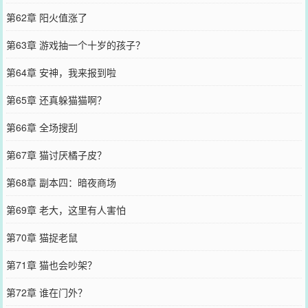
第62章 阳火值涨了
第63章 游戏抽一个十岁的孩子？
第64章 安神，我来报到啦
第65章 还真躲猫猫啊？
第66章 全场搜刮
第67章 猫讨厌橘子皮？
第68章 副本四：暗夜商场
第69章 老大，这里有人害怕
第70章 猫捉老鼠
第71章 猫也会吵架？
第72章 谁在门外？