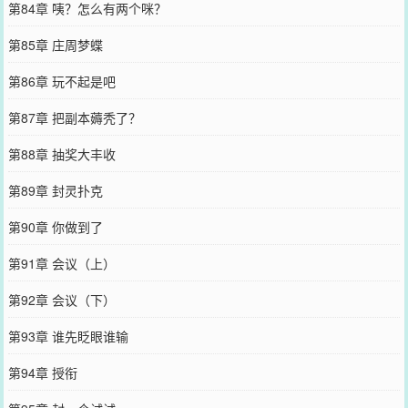
第84章 咦？怎么有两个咪？
第85章 庄周梦蝶
第86章 玩不起是吧
第87章 把副本薅秃了？
第88章 抽奖大丰收
第89章 封灵扑克
第90章 你做到了
第91章 会议（上）
第92章 会议（下）
第93章 谁先眨眼谁输
第94章 授衔