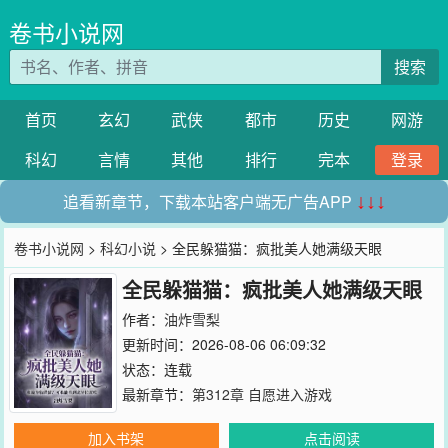
卷书小说网
搜索
首页
玄幻
武侠
都市
历史
网游
科幻
言情
其他
排行
完本
登录
追看新章节，下载本站客户端无广告APP
↓↓↓
卷书小说网
>
科幻小说
> 全民躲猫猫：疯批美人她满级天眼
全民躲猫猫：疯批美人她满级天眼
作者：
油炸雪梨
更新时间：2026-08-06 06:09:32
状态：连载
最新章节：
第312章 自愿进入游戏
加入书架
点击阅读