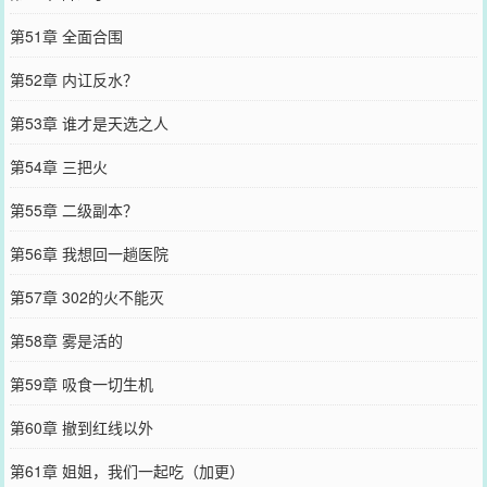
第51章 全面合围
第52章 内讧反水？
第53章 谁才是天选之人
第54章 三把火
第55章 二级副本？
第56章 我想回一趟医院
第57章 302的火不能灭
第58章 雾是活的
第59章 吸食一切生机
第60章 撤到红线以外
第61章 姐姐，我们一起吃（加更）