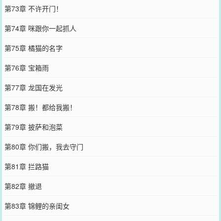
第73章 不许开门！
第74章 咪跟你一起抓人
第75章 橘猫的名字
第76章 宝箱雨
第77章 龙国在发光
第78章 搬！都给我搬！
第79章 披萨和泡菜
第80章 你们搬，我去守门
第81章 拦路猫
第82章 撤退
第83章 锦鲤的亲闺女