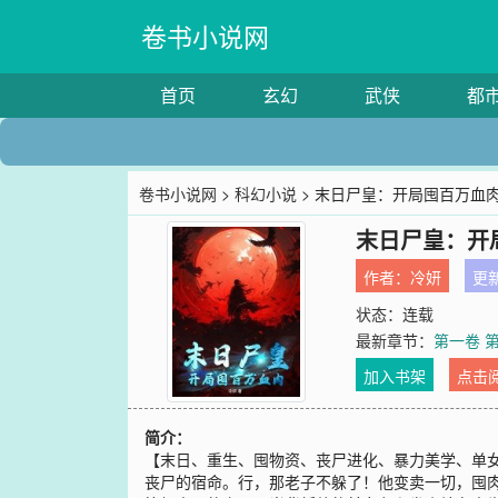
卷书小说网
首页
玄幻
武侠
都
卷书小说网
>
科幻小说
> 末日尸皇：开局囤百万血
末日尸皇：开
作者：
冷妍
更新
状态：连载
最新章节：
第一卷 第
加入书架
点击
简介：
【末日、重生、囤物资、丧尸进化、暴力美学、单
丧尸的宿命。行，那老子不躲了！他变卖一切，囤