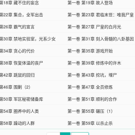
第18章 藏不住的妄念
第一卷 第19章 故人登场
第22章 集合，全军出击
第一卷 第23章 君临末世：唯我尸皇
第26章 霸气的宣言
第一卷 第27章 尸皇的白月光
 第30章 禁地实验室，光系少女
第一卷 第31章 刻入骨髓的八卦基因
第34章 贪心的代价
第一卷 第35章 游戏开始
第38章 恢复体温的丧尸
第一卷 第39章 修炼中的许木
第42章 跳鼠的回归
第一卷 第43章 挖坑，埋尸
第46章 围剿（2）
第一卷 第47章 全员修炼
第50章 军区秘密储备库
第一卷 第51章 顺利的合作
第54章 圈养中的人类
第一卷 第55章 碾压（1）
第58章 躁动的人群
第一卷 第59章 以杀止杀