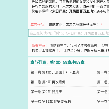
等级森严的帝国。当背叛他的前女友和发小站在人
狰狞异兽席卷大地，人类才发现，原来他们一直讨
您要是觉得《
末日尸皇：开局囤百万血肉
》还不错
其它作品：
兽能转化：带着老婆踏破妖魔界！
/
新书推荐：
假结婚三年，我甩了渣男嫁高枝
、
我在
的灵兽太懂感恩了
、
让你当卧底，你跟军统六哥拜
章节列表，第1章~ 59章/共59章
第一卷 第1章 开局囤十万吨血肉
第一卷
第一卷 第5章 再次雇佣
第一卷 
第一卷 第9章 我是王
第一卷 
第一卷 第13章 他需要头脑
第一卷 