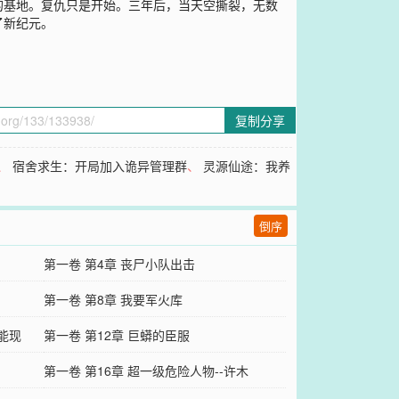
的基地。复仇只是开始。三年后，当天空撕裂，无数
了新纪元。
复制分享
、
宿舍求生：开局加入诡异管理群
、
灵源仙途：我养
倒序
第一卷 第4章 丧尸小队出击
第一卷 第8章 我要军火库
能现
第一卷 第12章 巨蟒的臣服
第一卷 第16章 超一级危险人物--许木