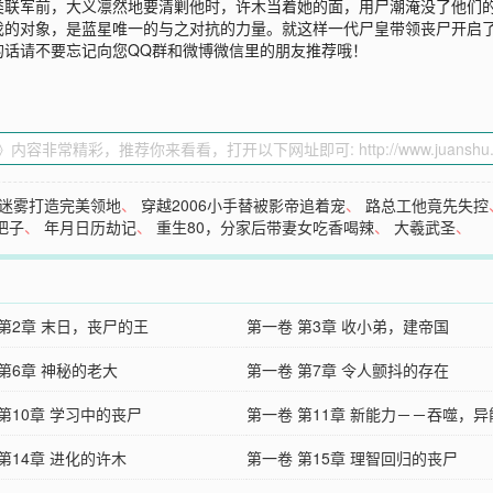
类联军前，大义凛然地要清剿他时，许木当着她的面，用尸潮淹没了他们
伐的对象，是蓝星唯一的与之对抗的力量。就这样一代尸皇带领丧尸开启
的话请不要忘记向您QQ群和微博微信里的朋友推荐哦！
迷雾打造完美领地
、
穿越2006小手替被影帝追着宠
、
路总工他竟先失控
把子
、
年月日历劫记
、
重生80，分家后带妻女吃香喝辣
、
大羲武圣
、
 第2章 末日，丧尸的王
第一卷 第3章 收小弟，建帝国
第6章 神秘的老大
第一卷 第7章 令人颤抖的存在
第10章 学习中的丧尸
第一卷 第11章 新能力－－吞噬，异
第14章 进化的许木
第一卷 第15章 理智回归的丧尸