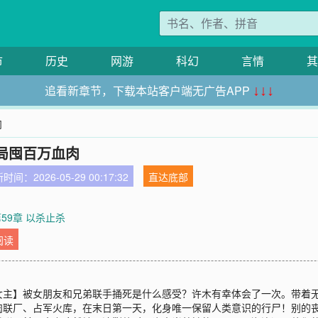
市
历史
网游
科幻
言情
其
追看新章节，下载本站客户端无广告APP
↓↓↓
肉
局囤百万血肉
时间：2026-05-29 00:17:32
直达底部
59章 以杀止杀
阅读
女主】被女朋友和兄弟联手捅死是什么感受？许木有幸体会了一次。带着
肉联厂、占军火库，在末日第一天，化身唯一保留人类意识的行尸！别的