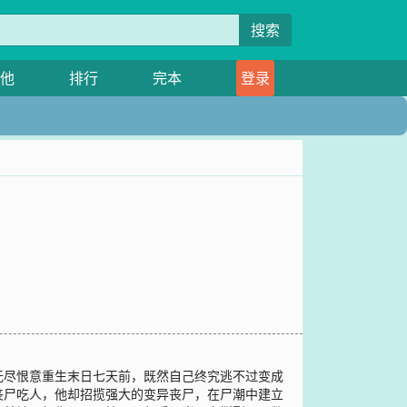
搜索
他
排行
完本
登录
无尽恨意重生末日七天前，既然自己终究逃不过变成
丧尸吃人，他却招揽强大的变异丧尸，在尸潮中建立