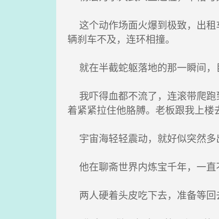
这个动作场面火爆到极致，出租车
辆刹车不及，连环相撞。
就在半截蛇躯落地的那一瞬间，巨
我吓得血都不流了，连滚带爬跑到
着紧紧拉住他胳膊。老板跟我上楼
宇宙海轻轻震动，就好似突然多
他在聊斋世界内炼宝千年，一直不
两人硬着头皮吃下去，准备等回去