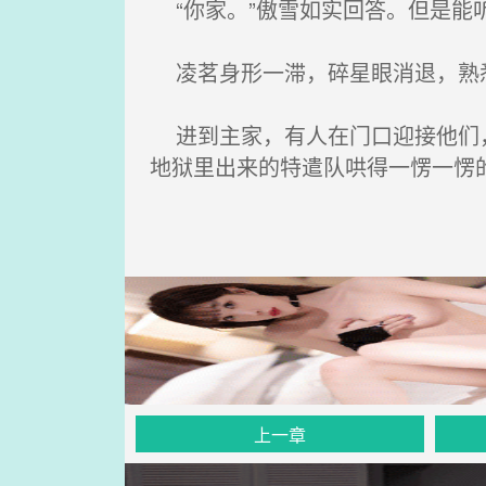
“你家。”傲雪如实回答。但是能
凌茗身形一滞，碎星眼消退，熟悉
进到主家，有人在门口迎接他们，
地狱里出来的特遣队哄得一愣一愣
上一章