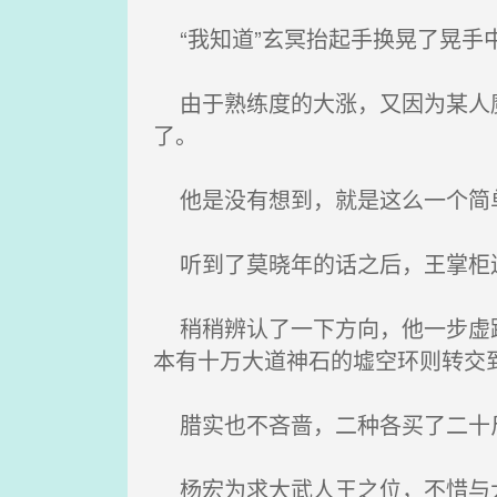
“我知道”玄冥抬起手换晃了晃手
由于熟练度的大涨，又因为某人魔
了。
他是没有想到，就是这么一个简单
听到了莫晓年的话之后，王掌柜连
稍稍辨认了一下方向，他一步虚踏
本有十万大道神石的墟空环则转交
腊实也不吝啬，二种各买了二十
杨宏为求大武人王之位，不惜与