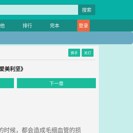
搜索
他
排行
完本
登录
换手
关灯
超爱美利坚》
下一章
的时候，都会造成毛细血管的损