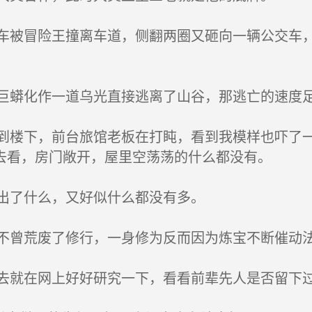
被冒险王撞离车道，侧翻两圈又砸向一辆公交车，
蟒化作一道乌光直接逃离了山谷，那逃亡的速度足
楼下，前台旅馆老板在打盹，看到我模样也吓了一
去看，房门敞开，屋里空荡荡的什么都没有。
出了什么，又好似什么都没有多。
曾荒废了修行，一身修为反而因为炼宝不断催动
就在网上好好研究一下，看看前辈先人是否留下