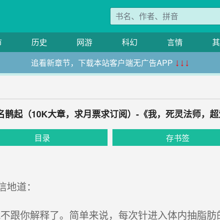
市
历史
网游
科幻
言情
其
追看新章节，下载本站客户端无广告APP
↓↓↓
声名鹊起（10K大章，求月票求订阅）-《我，死灵法师，
目录
存书签
信地道：
不跟你解释了。简单来说，每次针进入体内抽脂肪