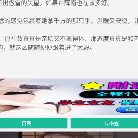
听出傲雪的失望。如果许辉南也在该多好。
的感觉包裹着她拿千方的那只手，温暖又安稳，让
那礼数真真是亲切又不离得体、那态度真真是和善
的，就这么随随便便跟着进了大殿。
目录
存书签