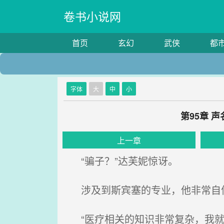
卷书小说网
首页
玄幻
武侠
都
字体
大
中
小
第95章 
上一章
“骗子？”达芙妮惊讶。
涉及到斯宾塞的专业，他非常自
“医疗相关的知识非常复杂，我就