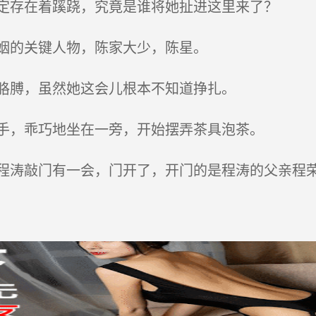
定存在着蹊跷，究竟是谁将她扯进这里来了？
姻的关键人物，陈家大少，陈星。
胳膊，虽然她这会儿根本不知道挣扎。
手，乖巧地坐在一旁，开始摆弄茶具泡茶。
涛敲门有一会，门开了，开门的是程涛的父亲程