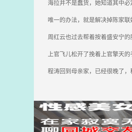
海拉并不是蠢货，她知道其中必
唯一的办法，就是解决掉陈家联
周红云也过去帮着按着盛安宁的
上官飞儿松开了挽着上官擎天的
程涛回到母亲家，已经很晚了，程