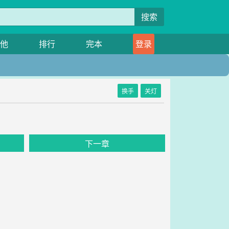
搜索
他
排行
完本
登录
换手
关灯
》
下一章