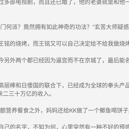
多部电视剧，而且还已婚了，他的老婆就是和他一
门何派？竟然拥有如此神奇的功法？”玄苦大师疑惑
铭的烧烤，而王铭又可以自己决定给不给我做烧
另外两个都已经因为逼宫而不在京城了，最后能名
丽棒和日倭国的联合下，已经成为全球的拳头产品
来二三十万亿的收入。
额营养餐食之外，妈妈还给KK做了一个鲫鱼喝饼子
己的名字，不知为何，心里突然有一种不好的预