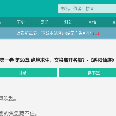
市
历史
网游
科幻
言情
其
追看新章节，下载本站客户端无广告APP
↓↓↓
第一卷 第58章 绝境求生，交换离开名额？-《碧阳仙族
目录
存书签
风吹乱。
底的焦急藏不住。