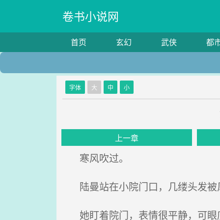
卷书小说网
首页
玄幻
武侠
都
字体
大
中
小
上一章
寒风吹过。
陆曼站在小院门口，几缕头发被
她盯着院门，表情很平静，可眼