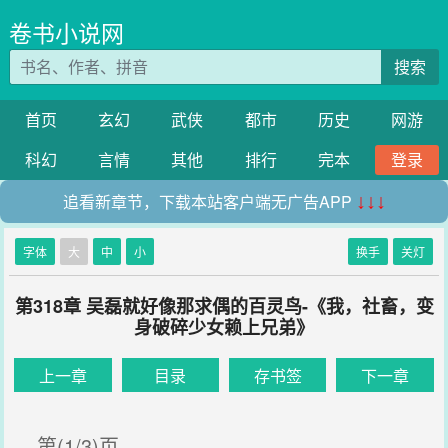
卷书小说网
搜索
首页
玄幻
武侠
都市
历史
网游
科幻
言情
其他
排行
完本
登录
追看新章节，下载本站客户端无广告APP
↓↓↓
字体
大
中
小
换手
关灯
第318章 吴磊就好像那求偶的百灵鸟-《我，社畜，变
身破碎少女赖上兄弟》
上一章
目录
存书签
下一章
第(1/3)页