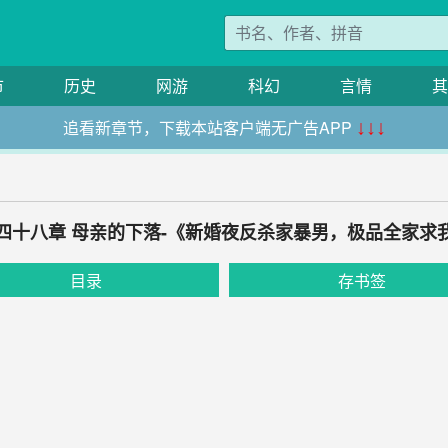
市
历史
网游
科幻
言情
其
追看新章节，下载本站客户端无广告APP
↓↓↓
四十八章 母亲的下落-《新婚夜反杀家暴男，极品全家求
目录
存书签