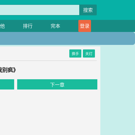
搜索
他
排行
完本
登录
换手
关灯
我别疯》
下一章