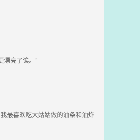
漂亮了诶。”
吧，我最喜欢吃大姑姑做的油条和油炸