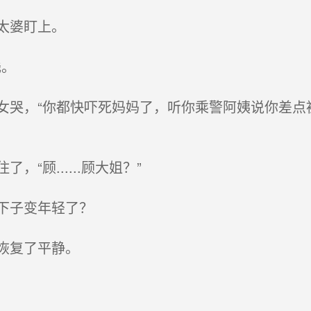
太婆盯上。
浅。
哭，“你都快吓死妈妈了，听你乘警阿姨说你差点
顾......顾大姐？”
下子变年轻了？
恢复了平静。