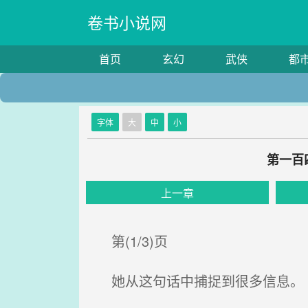
卷书小说网
首页
玄幻
武侠
都
字体
大
中
小
第一百
上一章
第(1/3)页
她从这句话中捕捉到很多信息。