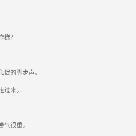
炸糕？
急促的脚步声。
走过来。
卷气很重。