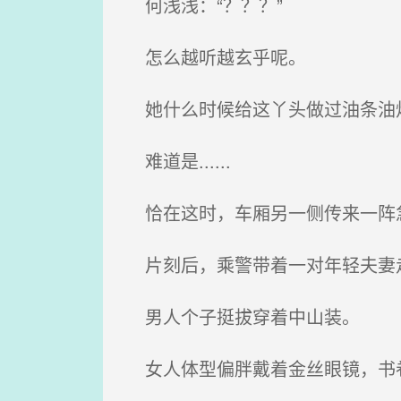
何浅浅：“？？？”
怎么越听越玄乎呢。
她什么时候给这丫头做过油条油
难道是......
恰在这时，车厢另一侧传来一阵
片刻后，乘警带着一对年轻夫妻
男人个子挺拔穿着中山装。
女人体型偏胖戴着金丝眼镜，书