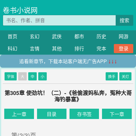
卷书小说网
搜索
首页
玄幻
武侠
都市
历史
网游
科幻
言情
其他
排行
完本
登录
追看新章节，下载本站客户端无广告APP
↓↓↓
字体
大
中
小
换手
关灯
第305章 使劲坑！（二）-《爸偷渡妈私奔，冤种大哥
海钓暴富》
上一章
目录
存书签
下一章
第(2/3)页