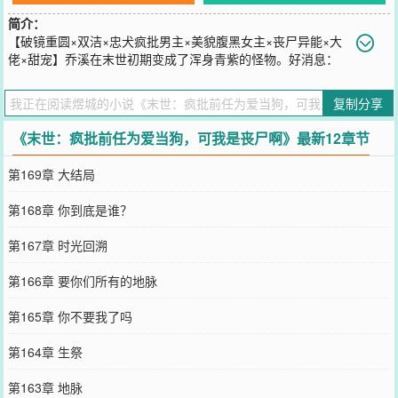
简介：
【破镜重圆×双洁×忠犬疯批男主×美貌腹黑女主×丧尸异能×大
佬×甜宠】乔溪在末世初期变成了浑身青紫的怪物。好消息：
进化过后她维持住了本来样貌。坏消息：三天不进食就会被打回原
形。秦妄找到她时，她正在把一个猥琐男的血灌进血袋里，当储备
复制分享
粮。秦妄捏住背包拉链：“里面装的什么？”乔溪赶忙往身后藏了藏：
“吸吸果冻。”秦妄是她前男友，分手的时候他跳过楼，脑子不好。没
《末世：疯批前任为爱当狗，可我是丧尸啊》最新12章节
想到再见面他成了杀怪物不眨眼的高阶异能者，乔溪成了善于伪装战
斗力几乎为零的怪物。见识过他杀怪物时的狠戾模样，乔溪心慌腿
第169章 大结局
软，只想快点跑路。可是这个明明恨她入骨的前男友，却开始跟她玩
起了强制爱，死活要把她留在身边。长时间未进食，乔溪虚弱又躁
第168章 你到底是谁？
动，她把目光投向秦妄的伤口，忍不住伸出了舌头…自那之后，秦妄
这个高阶强者时不时就会受点伤回来，让乔溪帮他包扎。乔溪每回都
第167章 时光回溯
能蹭点血吃吃。可这也填不饱肚子，终于给她找到机会跑路。被秦妄
找到，她正蹲在路边用吸管大口大口喝着人血。秦妄用枪指着她的
第166章 要你们所有的地脉
头：“为什么骗我？”乔溪：“…你听我狡辩。”秦妄：“为什么不继续骗
我？我的血不好喝吗？”乔溪：……
第165章 你不要我了吗
您要是觉得《
末世：疯批前任为爱当狗，可我是丧尸啊
》还不错的话
请不要忘记向您QQ群和微博微信里的朋友推荐哦！
第164章 生祭
第163章 地脉