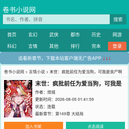
卷书小说网
搜索
首页
玄幻
武侠
都市
历史
网游
科幻
言情
其他
排行
完本
登录
追看新章节，下载本站客户端无广告APP
↓↓↓
卷书小说网
>
言情小说
> 末世：疯批前任为爱当狗，可我是丧尸啊
末世：疯批前任为爱当狗，可我是
丧尸啊
作者：
煜城
更新时间：2026-08-05 01:41:59
状态：连载
最新章节：
第169章 大结局
加入书架
点击阅读