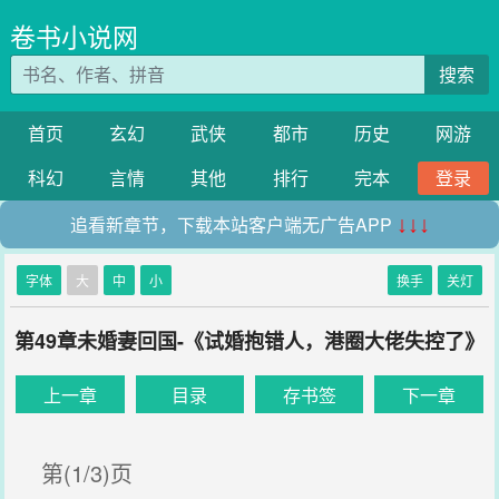
卷书小说网
搜索
首页
玄幻
武侠
都市
历史
网游
科幻
言情
其他
排行
完本
登录
追看新章节，下载本站客户端无广告APP
↓↓↓
字体
大
中
小
换手
关灯
第49章未婚妻回国-《试婚抱错人，港圈大佬失控了》
上一章
目录
存书签
下一章
第(1/3)页