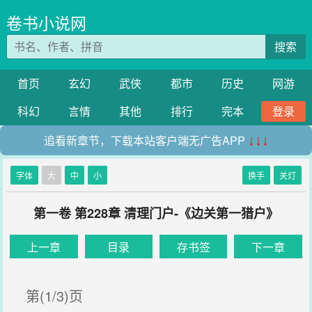
卷书小说网
搜索
首页
玄幻
武侠
都市
历史
网游
科幻
言情
其他
排行
完本
登录
追看新章节，下载本站客户端无广告APP
↓↓↓
字体
大
中
小
换手
关灯
第一卷 第228章 清理门户-《边关第一猎户》
上一章
目录
存书签
下一章
第(1/3)页