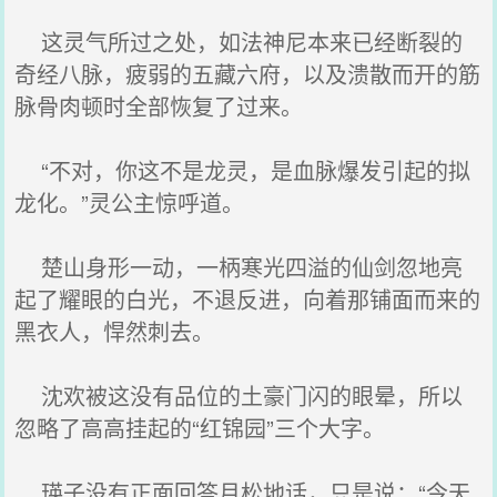
这灵气所过之处，如法神尼本来已经断裂的
奇经八脉，疲弱的五藏六府，以及溃散而开的筋
脉骨肉顿时全部恢复了过来。
“不对，你这不是龙灵，是血脉爆发引起的拟
龙化。”灵公主惊呼道。
楚山身形一动，一柄寒光四溢的仙剑忽地亮
起了耀眼的白光，不退反进，向着那铺面而来的
黑衣人，悍然刺去。
沈欢被这没有品位的土豪门闪的眼晕，所以
忽略了高高挂起的“红锦园”三个大字。
瑛子没有正面回答月松地话，只是说：“今天