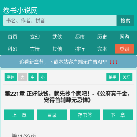
卷书小说网
搜索
首页
玄幻
武侠
都市
历史
网游
科幻
言情
其他
排行
完本
登录
追看新章节，下载本站客户端无广告APP
↓↓↓
字体
大
中
小
换手
关灯
第221章 正好缺钱，就先抄个家吧！-《公府真千金，
宠得首辅肆无忌惮》
上一章
目录
存书签
下一章
第(1/3)页