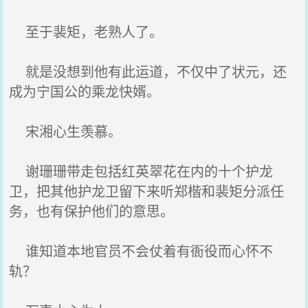
至于裴矩，老熟人了。
就是没想到他有此运道，不仅中了状元，还
成为宁国公的乘龙快婿。
宋湘心生羡慕。
谢珊珊带走包括红英翠花在内的十个护龙
卫，把其他护龙卫留下来听郑楷和裴矩分派任
务，也有保护他们的意思。
谁知道本地官员不会仗着有衙役而心怀不
轨？