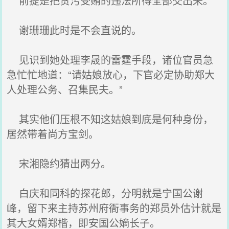
前提是把贪污受贿的违法所得全部交出来。
谢珊珊此时是不会直说的。
见识到她处理李晟的雷霆手段，诸位官员急
急忙忙地道：“请姑娘放心，下官必定协助郑大
人处理公务、召集民夫。”
其实他们压根不知这姑娘到底是何种身份，
居然带着尚方宝剑。
宋湘隐约猜出两分。
白庆和同科的探花郎，分明就是宁国公谢
峰，留下来主持苏州府衙事务的郑员外估计就是
其大女婿郑楷，即安国公嫡长子。