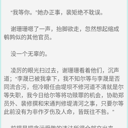
“我等你。”她办正事，裴矩绝不耽误。
谢珊珊嗯了一声，抬脚欲走，忽然想起缩成
鹌鹑似的其他官员。
没一个无辜的。
凌厉的眼光扫过去，谢珊珊看着他们，沉声
道；“李晟已被我拿下，我不知尔等与李晟是否
同流合污，但冷眼任由堤坝不修河道不清就是尔
等失职，我今日给尔等将功赎罪的机会，协助郑
员外、裴修撰和宋通判修堤清河之事，只要尔等
此前没有为非作歹伤及人命，皆既往不咎。”