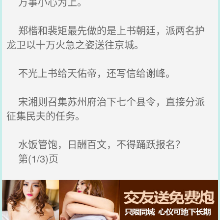
万事小心为上。
郑楷和裴矩最先做的是上书朝廷，派两名护
龙卫以十万火急之姿送往京城。
不光上书给天佑帝，还写信给谢峰。
宋湘则召集苏州府治下七个县令，直接分派
征集民夫的任务。
水饭管饱，日酬百文，不得踊跃报名？
第(1/3)页