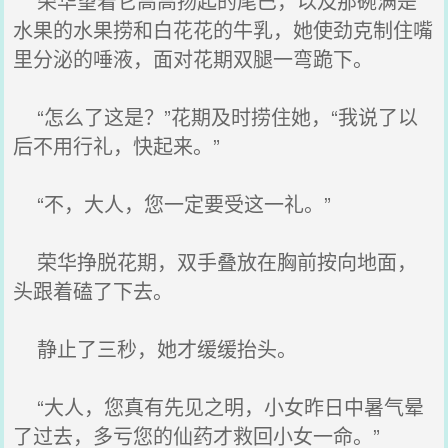
荣华望着它高高扬起的尾巴，以及那碗满是
水果的水果捞和白花花的牛乳，她使劲克制住嘴
里分泌的唾液，面对花期双腿一弯跪下。
“怎么了这是？”花期及时捞住她，“我说了以
后不用行礼，快起来。”
“不，大人，您一定要受这一礼。”
荣华挣脱花期，双手叠放在胸前按向地面，
头跟着磕了下去。
静止了三秒，她才缓缓抬头。
“大人，您真有先见之明，小女昨日中暑气晕
了过去，多亏您的仙药才救回小女一命。”