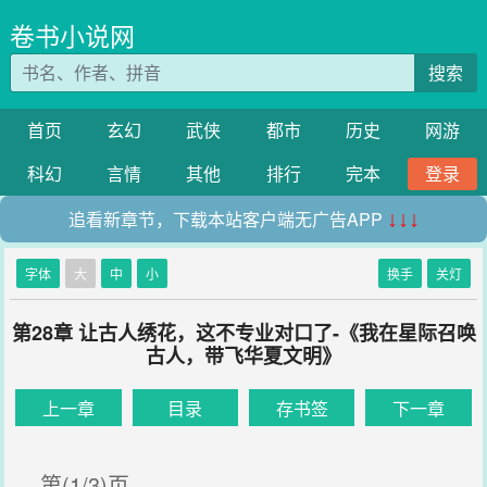
卷书小说网
搜索
首页
玄幻
武侠
都市
历史
网游
科幻
言情
其他
排行
完本
登录
追看新章节，下载本站客户端无广告APP
↓↓↓
字体
大
中
小
换手
关灯
第28章 让古人绣花，这不专业对口了-《我在星际召唤
古人，带飞华夏文明》
上一章
目录
存书签
下一章
第(1/3)页