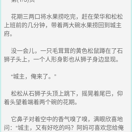
花期三两口将水果捞吃完，赶在荣华和松松
上班前的几分钟，带着两大碗水果捞回到城主
府。
没一会儿，一只毛茸茸的黄色松鼠蹲在了石
狮子头上，一个人形身影也从狮子身边显现。
“城主，俺来了。”
松松从石狮子头顶上跳下，摇晃着尾巴，仰
着头望着端着两个碗的花期。
它鼻子对着空中的香气嗅了嗅，满眼欣喜地
问：“城主，又有好吃的吗？阿妈可喜欢您给俺