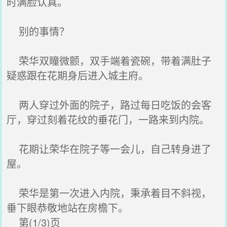
时满脸认真。
别的事情？
荣华双瞳微颤，双手端着瓷碗，带着满肚子
疑惑跟在花期身后进入城主府。
两人穿过外面的院子，路过每日吃饭的会客
厅，穿过刻着花纹的垂花门，一路来到内院。
花期让荣华在院子等一会儿，自己转身进了
屋。
荣华是第一次进入内院，秉承着目不斜视，
垂下眼恭敬地站在房檐下。
第(1/3)页