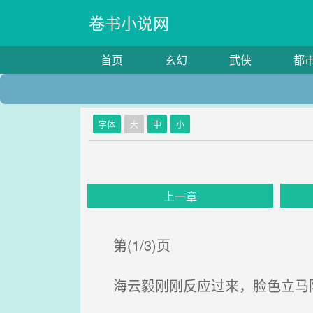
卷书小说网
首页
玄幻
武侠
都
字体
大
中
小
上一章
第(1/3)页
海云毅刚刚反应过来，脸色立马阴