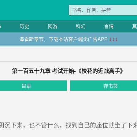
市
历史
网游
科幻
言情
其
追看新章节，下载本站客户端无广告APP
↓↓↓
第一百五十九章 考试开始-《校花的近战高手》
目录
存书签
沉下来，也不管什么，找到自己的座位就坐了下