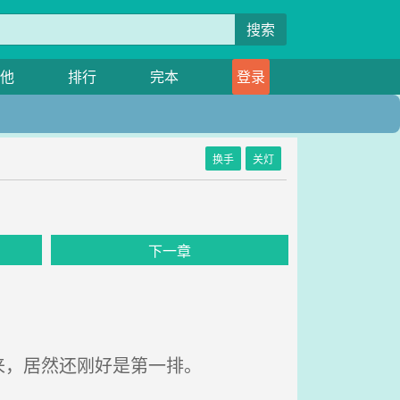
搜索
他
排行
完本
登录
换手
关灯
下一章
来，居然还刚好是第一排。