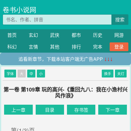
卷书小说网
搜索
首页
玄幻
武侠
都市
历史
网游
科幻
言情
其他
排行
完本
登录
追看新章节，下载本站客户端无广告APP
↓↓↓
字体
大
中
小
换手
关灯
第一卷 第109章 玩的高兴-《重回九八：我在小渔村兴
风作浪》
上一章
目录
存书签
下一章
第(1/3)页