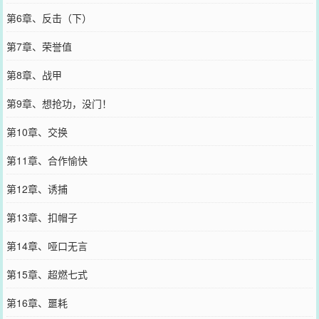
第6章、反击（下）
第7章、荣誉值
第8章、战甲
第9章、想抢功，没门！
第10章、交换
第11章、合作愉快
第12章、诱捕
第13章、扣帽子
第14章、哑口无言
第15章、超燃七式
第16章、噩耗