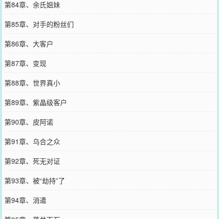
第84章、余氏姐妹
第85章、对手的粉丝们
第86章、大客户
第87章、变现
第88章、世界真小
第89章、紫晶级客户
第90章、皮阿诺
第91章、乌合之众
第92章、死无对证
第93章、被“劫持”了
第94章、消遣