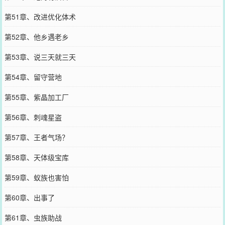
第51章、改进优化体术
第52章、他乡遇老乡
第53章、说三天就三天
第54章、留守营地
第55章、紫晶加工厂
第56章、刺魂星盗
第57章、王者气场？
第58章、天体级宝库
第59章、蚁族也害怕
第60章、出事了
第61章、虫族助战