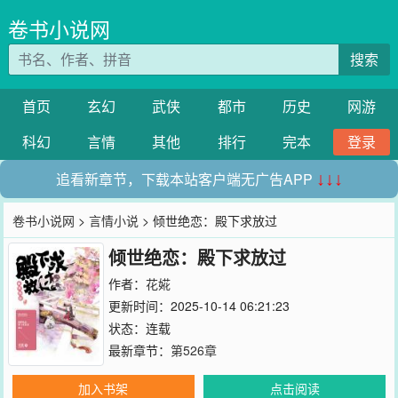
卷书小说网
搜索
首页
玄幻
武侠
都市
历史
网游
科幻
言情
其他
排行
完本
登录
追看新章节，下载本站客户端无广告APP
↓↓↓
卷书小说网
>
言情小说
> 倾世绝恋：殿下求放过
倾世绝恋：殿下求放过
作者：
花婲
更新时间：2025-10-14 06:21:23
状态：连载
最新章节：
第526章
加入书架
点击阅读