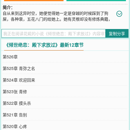
简介：
自从来到这异时空，她便觉得她一定是穿越的时候踩到了狗
屎，各种衰，五花八门的给她上。她有灵根却没有修炼典籍，
有契约兽却是个病兽，看起来是个有靠山的，其实也就是有靠山，只
是这个靠山能不能不那么……无良？她：“殿下，救我的契约兽……”
复制分享
他：“他的死活与本殿何干。”她：“那殿下为何救我？”他：“本殿从不
做劳而无功之事，到了需要你的时候，本殿自会找你。”她：“若是要
《倾世绝恋：殿下求放过》最新12章节
请你帮我拿回它呢？”他：“……本殿身侧没有什么特别需要的，倒
是……侍女少了些。”……腹黑大神开启恶趣味逗溜模式，一对一宠
第526章
文！
您要是觉得《
倾世绝恋：殿下求放过
》还不错的话请不要忘记向您QQ
第525章 青弥之名
群和微博微信里的朋友推荐哦！
第524章 欢迎回来
第523张 青修
第522章 摸头杀
第521章 告别
第520章 心疼