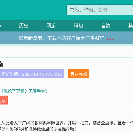
市
历史
网游
科幻
言情
其
追看新章节，下载本站客户端无广告APP
↓↓↓
南
更新时间：2025-10-15 17:54:15
直达底部
《我抢了灭霸的无限手套》
阅读
从此踏入了广阔的银河系星际世界。开局一把刀，装备全靠抢，且看一个地球
忘记向您QQ群和微博微信里的朋友推荐哦！