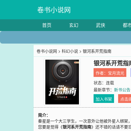
卷书小说网
首页
玄幻
武侠
都
卷书小说网
>
科幻小说
> 银河系开荒指南
银河系开荒指
作者：
宝月流光
状态：连载
最新章节：
新书公告
加入书架
点击
简介：
秦星是一个大三学生，一次意外让他被外星人绑架，
您要是觉得《
银河系开荒指南
》还不错的话请不要