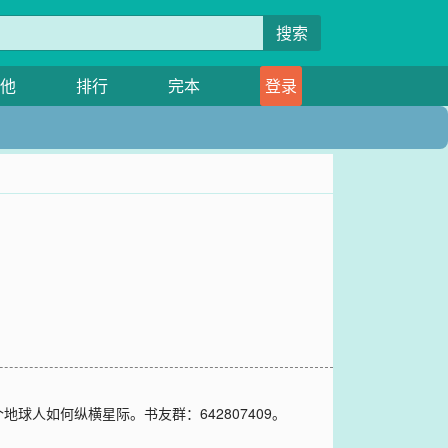
搜索
他
排行
完本
登录
人如何纵横星际。书友群：642807409。