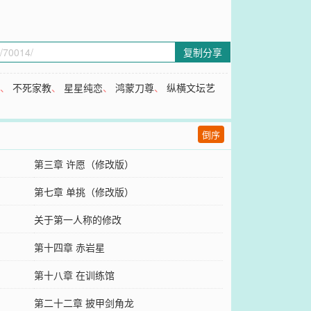
复制分享
子
、
不死家教
、
星星纯恋
、
鸿蒙刀尊
、
纵横文坛艺
倒序
第三章 许愿（修改版）
第七章 单挑（修改版）
关于第一人称的修改
第十四章 赤岩星
第十八章 在训练馆
第二十二章 披甲剑角龙