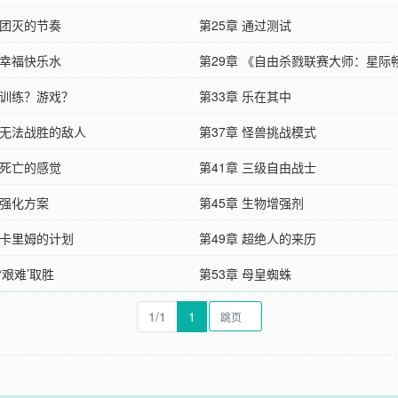
 团灭的节奏
第25章 通过测试
 幸福快乐水
第29章 《自由杀戮联赛大师：星际
 训练？游戏？
第33章 乐在其中
 无法战胜的敌人
第37章 怪兽挑战模式
 死亡的感觉
第41章 三级自由战士
 强化方案
第45章 生物增强剂
 卡里姆的计划
第49章 超绝人的来历
 ‘艰难’取胜
第53章 母皇蜘蛛
1/1
1