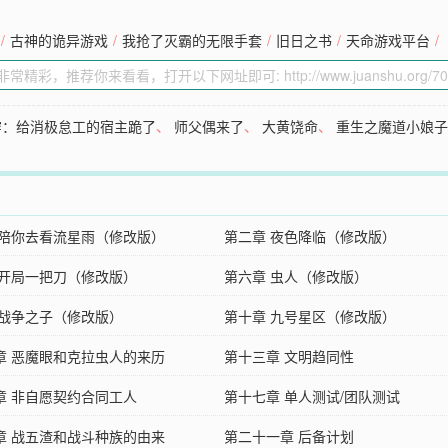
/
古神的诡异游戏
/
我抢了灭霸的无限手套
/
旧日之书
/
天命游戏平台
/
穿：给消极怠工的宿主跪了
、
师父偶来了
、
大黄饶命
、
重生之魔道小娘
 陪你去看流星雨（修改版）
第二章 夜色降临（修改版）
 开局一把刀（修改版）
第六章 虫人（修改版）
 战争之子（修改版）
第十章 九号星区（修改版）
章 恶魔眼和克拉虫人的来历
第十三章 文明趋同性
章 非自愿契约合同工人
第十七章 单人测试/团队测试
章 战五渣和战斗种族的由来
第二十一章 后备计划