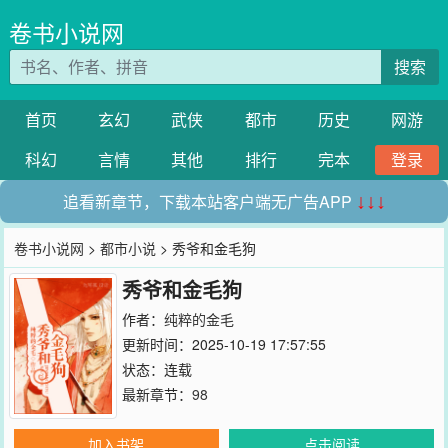
卷书小说网
搜索
首页
玄幻
武侠
都市
历史
网游
科幻
言情
其他
排行
完本
登录
追看新章节，下载本站客户端无广告APP
↓↓↓
卷书小说网
>
都市小说
> 秀爷和金毛狗
秀爷和金毛狗
作者：
纯粹的金毛
更新时间：2025-10-19 17:57:55
状态：连载
最新章节：
98
加入书架
点击阅读