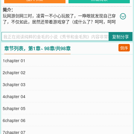
简介：
玩网游剑网三时，凌霄一不小心玩脱了，一睁眼就发现自己穿
了，不仅如此，居然还带着游戏穿了（成什么了？呵呵，呵呵
呵呵，某蠢萌冷笑：七秀坊！不过好在秀爷我小鸟儿还在！身为废柴
宅家里蹲的主角二次元大神三次元渣渣，好在靠着一手流利的操作，
复制分享
在大陆混的很开？……开你妹（间可以有，包裹嘛武功可以有，技能
嘛救人可以有，加血嘛抓宠可以有，驯养嘛武器可以有，铸造嘛什么
章节列表，第1章~ 98章/共98章
倒序
都可以，你懂的注：本文金手指开的合理富有趣味性以及挑战性，客
观您看了便知。攻腹黑占有受呆萌蠢，脱线的二货扫雷：升级流，一
1chapter 01
步一步爬上巅峰本文CP：萨洛维X凌霄，1V1，主受。无小白无娘
炮，无虐无揪心，无圣母多吐槽。※【日更】※感谢九尾狐姑娘设计的
2chapter 02
封面如果被河蟹了【点我】嘻嘻嘻~>3下图为【凌霄】光屏的操作视
角。本文下周入V，当天三更，希望大家多多支持，金毛毛感激不尽。
3chapter 03
您要是觉得《
秀爷和金毛狗
》还不错的话请不要忘记向您QQ群和微博
微信里的朋友推荐哦！
4chapter 04
5chapter 05
6chapter 06
7chapter 07