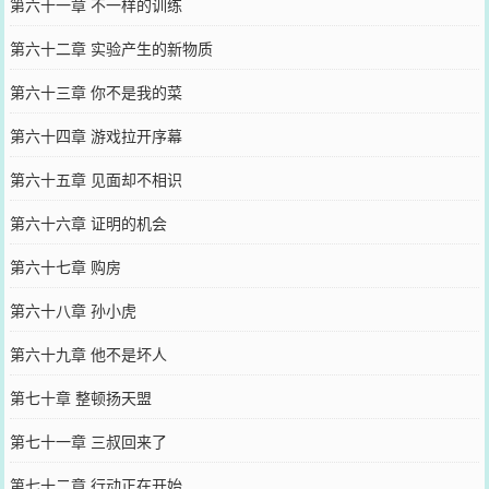
第六十一章 不一样的训练
第六十二章 实验产生的新物质
第六十三章 你不是我的菜
第六十四章 游戏拉开序幕
第六十五章 见面却不相识
第六十六章 证明的机会
第六十七章 购房
第六十八章 孙小虎
第六十九章 他不是坏人
第七十章 整顿扬天盟
第七十一章 三叔回来了
第七十二章 行动正在开始