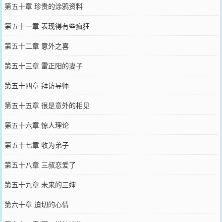
第五十章 珍贵的涂鸦资料
第五十一章 表现得有些疯狂
第五十二章 意外之喜
第五十三章 雷正阳的妻子
第五十四章 拜访导师
第五十五章 很是意外的相见
第五十六章 惊人理论
第五十七章 收为弟子
第五十八章 三叔恋爱了
第五十九章 未来的三婶
第六十章 迫切的心情