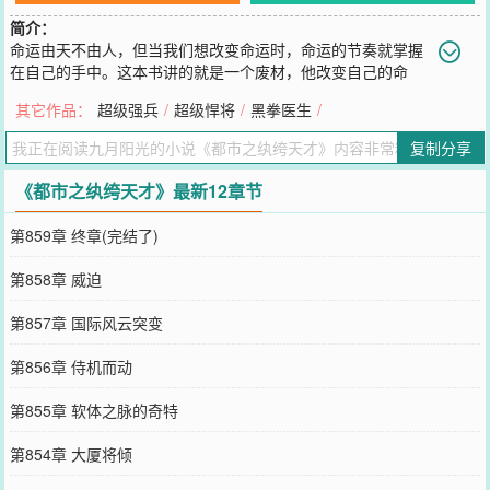
简介：
命运由天不由人，但当我们想改变命运时，命运的节奏就掌握
在自己的手中。这本书讲的就是一个废材，他改变自己的命
运，伫立巅峰之上，俯视众生的故事。万事无绝对，一切皆有可能！
其它作品：
超级强兵
/
超级悍将
/
黑拳医生
/
您要是觉得《
都市之纨绔天才
》还不错的话请不要忘记向您QQ群和微
博微信里的朋友推荐哦！
复制分享
《都市之纨绔天才》最新12章节
第859章 终章(完结了)
第858章 威迫
第857章 国际风云突变
第856章 侍机而动
第855章 软体之脉的奇特
第854章 大厦将倾