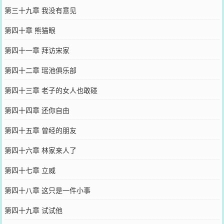
第三十九章 我没有意见
第四十章 熊猫眼
第四十一章 拜访宋家
第四十二章 瑶池俱乐部
第四十三章 老子的女人也敢碰
第四十四章 还你自由
第四十五章 曾经的朋友
第四十六章 林家来人了
第四十七章 立威
第四十八章 这只是一件小事
第四十九章 试试他