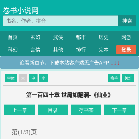
卷书小说网
搜索
首页
玄幻
武侠
都市
历史
网游
科幻
言情
其他
排行
完本
登录
追看新章节，下载本站客户端无广告APP
↓↓↓
字体
大
中
小
换手
关灯
第一百四十章 世局如翻澜-《仙业》
上一章
目录
存书签
下一章
第(1/3)页