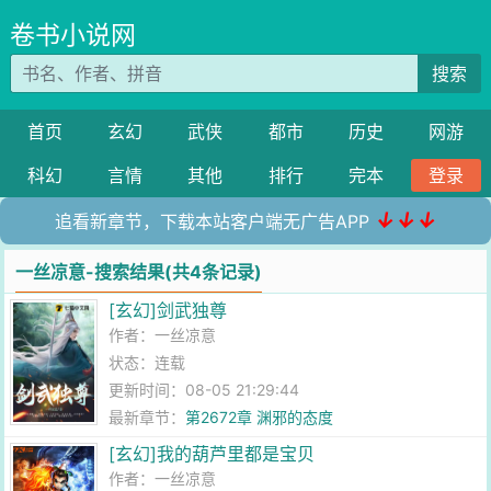
卷书小说网
搜索
首页
玄幻
武侠
都市
历史
网游
科幻
言情
其他
排行
完本
登录
↓↓↓
追看新章节，下载本站客户端无广告APP
一丝凉意-搜索结果(共4条记录)
[玄幻]剑武独尊
作者：
一丝凉意
状态：连载
更新时间：08-05 21:29:44
最新章节：
第2672章 渊邪的态度
[玄幻]我的葫芦里都是宝贝
作者：
一丝凉意