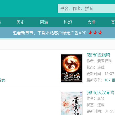
市
历史
网游
科幻
言情
其
↓↓↓
追看新章节，下载本站客户端无广告APP
[都市]鸾凤鸣
作者：
紫玉轻霜
状态：连载
更新时间：12-07 0
买卖
最新章节：
107
[都市]大汉青鸾
作者：
凤轻
状态：连载
更新时间：01-25 1