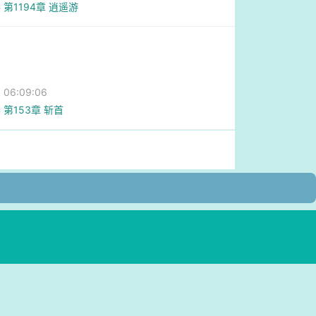
 第1194章 逍遥游
06:09:06
 第153章 斩首