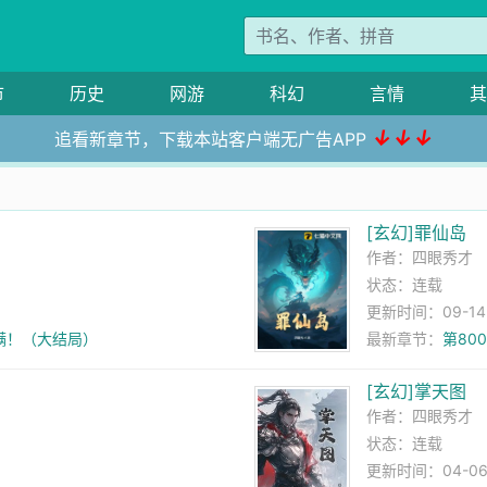
市
历史
网游
科幻
言情
其
↓↓↓
追看新章节，下载本站客户端无广告APP
[玄幻]罪仙岛
作者：
四眼秀才
状态：连载
更新时间：09-14 1
美满！（大结局）
最新章节：
第80
[玄幻]掌天图
作者：
四眼秀才
状态：连载
更新时间：04-06 