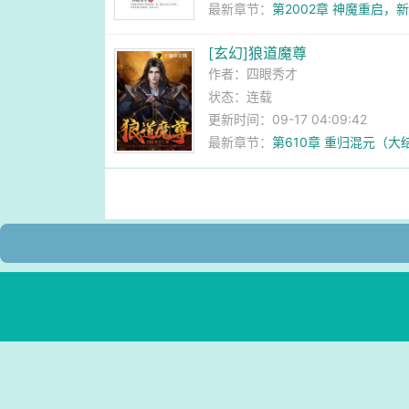
最新章节：
第2002章 神魔重启
[玄幻]狼道魔尊
作者：
四眼秀才
状态：连载
更新时间：09-17 04:09:42
最新章节：
第610章 重归混元（大