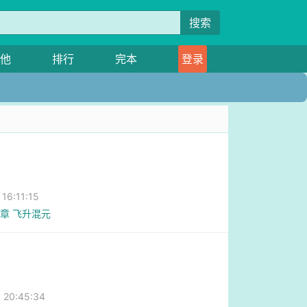
搜索
他
排行
完本
登录
6:11:15
0章 飞升混元
20:45:34