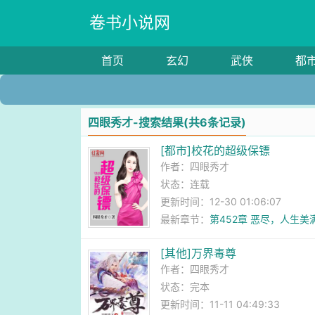
卷书小说网
首页
玄幻
武侠
都
四眼秀才-搜索结果(共6条记录)
[都市]校花的超级保镖
作者：
四眼秀才
状态：连载
更新时间：12-30 01:06:07
最新章节：
第452章 恶尽，人生
[其他]万界毒尊
作者：
四眼秀才
状态：完本
更新时间：11-11 04:49:33