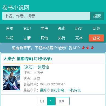
卷书小说网
搜索
首页
玄幻
武侠
都市
历史
网游
科幻
言情
其他
排行
完本
登录
↓↓↓
追看新章节，下载本站客户端无广告APP
大涛子-搜索结果(共1条记录)
[玄幻]一剑陨仙
作者：
大涛子
状态：连载
更新时间：06-30 02:06:47
最新章节：
最终章 剑指苍穹，不朽传说
1/1
1