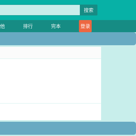
搜索
他
排行
完本
登录