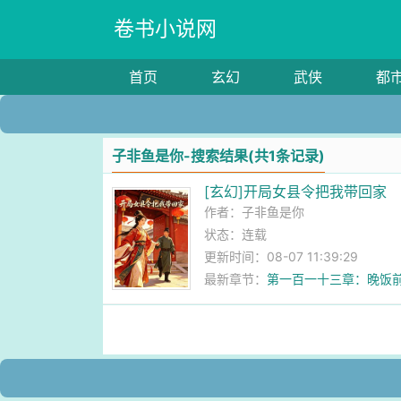
卷书小说网
首页
玄幻
武侠
都
子非鱼是你-搜索结果(共1条记录)
[玄幻]开局女县令把我带回家
作者：
子非鱼是你
状态：连载
更新时间：08-07 11:39:29
最新章节：
第一百一十三章：晚饭