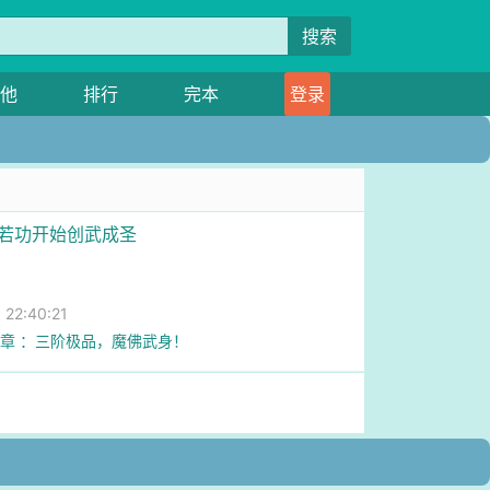
搜索
他
排行
完本
登录
般若功开始创武成圣
2:40:21
5章 ：三阶极品，魔佛武身！