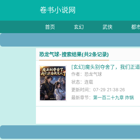
卷书小说网
首页
玄幻
武侠
都
恐龙气球-搜索结果(共2条记录)
[玄幻]魔头别夺舍了，我们正
作者：
恐龙气球
状态：连载
更新时间：07-29 21:38:26
最新章节：
第一百二十九章 炸锅