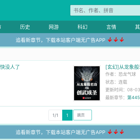
市
历史
网游
科幻
言情
其
↓↓↓
追看新章节，下载本站客户端无广告APP
道快没人了
[玄幻]从龙象
作者：
恐龙气球
状态：连载
更新时间：08-03 2
最新章节：
第44
1/1
1
↓↓↓
追看新章节，下载本站客户端无广告APP