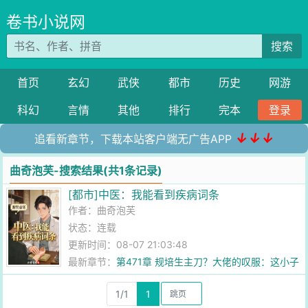
卷书小说网
搜索
首页
玄幻
武侠
都市
历史
网游
科幻
言情
其他
排行
完本
登录
↓↓↓
追看新章节，下载本站客户端无广告APP
曲奇泡芙-搜索结果(共1条记录)
[都市]中医：我能看到疾病词条
作者：
曲奇泡芙
状态：连载
更新时间：08-07 21:03:48
最新章节：
第471章 规培生主刀？大佬的叹服：这小子
手上真有两下子
1/1
1