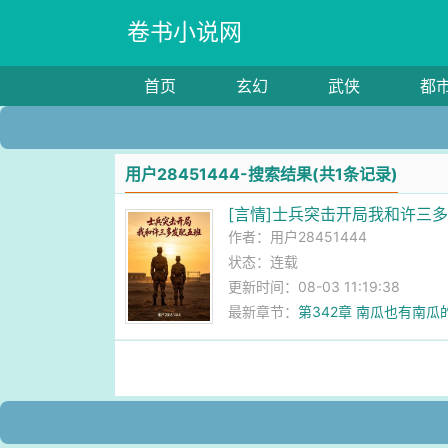
卷书小说网
首页
玄幻
武侠
都
用户28451444-搜索结果(共1条记录)
[言情]士兵突击开局我和许三
作者：
用户28451444
状态：连载
更新时间：08-03 11:19:38
最新章节：
第342章 南瓜也有南