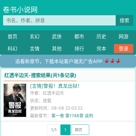
卷书小说网
搜索
首页
玄幻
武侠
都市
历史
网游
科幻
言情
其他
排行
完本
登录
↓↓↓
追看新章节，下载本站客户端无广告APP
红透半边天-搜索结果(共1条记录)
[言情]警报！真龙出狱！
作者：
红透半边天
状态：连载
更新时间：08-08 22:02:22
最新章节：
第一卷 第1748章 谈判
1/1
1