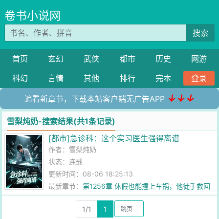
卷书小说网
搜索
首页
玄幻
武侠
都市
历史
网游
科幻
言情
其他
排行
完本
登录
↓↓↓
追看新章节，下载本站客户端无广告APP
雪梨炖奶-搜索结果(共1条记录)
[都市]急诊科：这个实习医生强得离谱
作者：
雪梨炖奶
状态：连载
更新时间：08-06 18:25:13
最新章节：
第1256章 休假也能撞上车祸，他徒手救回
两命
1/1
1