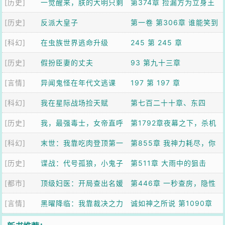
[历史]
无限进化
一觉醒来，朕的大明只剩
第374章 捡漏方为立身王
[历史]
十天了？
反派大皇子
道
第一卷 第306章 谁能笑到
[科幻]
在虫族世界逃命升级
最后
245 第 245 章
[历史]
假扮臣妻的丈夫
93 第九十三章
[言情]
异闻鬼怪在年代文逃课
197 第 197 章
[科幻]
我在星际战场捡天赋
第七百二十十章、东四
[历史]
我，最强毒士，女帝直呼
家、权力漩涡
第1792章夜幕之下，杀机
[科幻]
活阎王
末世：我靠吃肉登顶第一
已至！
第855章 我神力耗尽，你
[历史]
序列
谍战：代号孤狼，小鬼子
死期将至
第511章 大雨中的狙击
[都市]
害怕极了
顶级妇医：开局查出名媛
第446章 一秒查房，隐性
[言情]
怀外教种
黑曜降临：我靠裁决之力
妊娠？
诚如神之所说 第1090章
主宰异变
不合时宜的信息