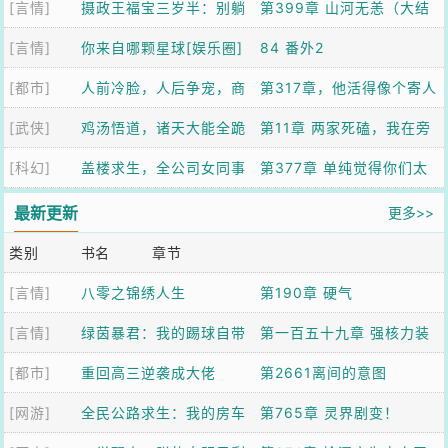
[言情]
摄政王福宝三岁半：别躺
皆暗
第399章 山河无恙（大结
[言情]
了爹！崽助你登基
你来自哪颗星球[娱乐圈]
局）
84 番外2
[都市]
人前冷脸，人后争宠，商
第317章，他活得像个寄人
[武侠]
队他日日求复婚
鸡汤悟道，诸天大能全跪
篱下的外人
第11章 两家死磕，我在旁
[科幻]
了
盖楼求生，全公司女同事
边吃瓜升级
第377章 单纯觉得你们太
求我带飞
菜
最新更新
更多>>
类别
书名
章节
[言情]
八零之锦绣人生
第190章 硬气
[言情]
绿茵暴君：我的踢球自带
第一百五十九章 强核力装
[都市]
特效
重回高三逆袭成大佬
甲粉碎
第2661离间的意图
[网游]
全民公路求生：我的房车
第765章 灵界剧变！