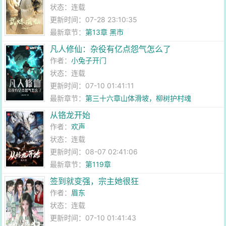
状态：连载
更新时间：07-28 23:10:35
最新章节：
第13章 黑市
凡人修仙：杂役有亿点怨气怎么了
作者：
小兔子开门
状态：连载
更新时间：07-10 01:41:11
最新章节：
第三十六章山体滑坡，柳树护村魂
从铬龙开始
作者：
欢声
状态：连载
更新时间：08-07 02:41:06
最新章节：
第119章
签到就变强，宗主她很狂
作者：
眉东
状态：连载
更新时间：07-10 01:41:43