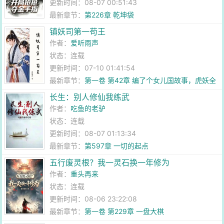
更新时间：08-07 00:51:43
最新章节：
第226章 乾坤袋
镇妖司第一苟王
作者：
爱听雨声
状态：连载
更新时间：07-10 01:41:54
最新章节：
第一卷 第42章 编了个女儿国故事，虎妖全
信了
长生：别人修仙我练武
作者：
吃鱼的老驴
状态：连载
更新时间：08-07 01:13:34
最新章节：
第597章 一切的起点
五行废灵根？我一灵石换一年修为
作者：
重头再来
状态：连载
更新时间：08-06 23:22:08
最新章节：
第一卷 第229章 一盘大棋