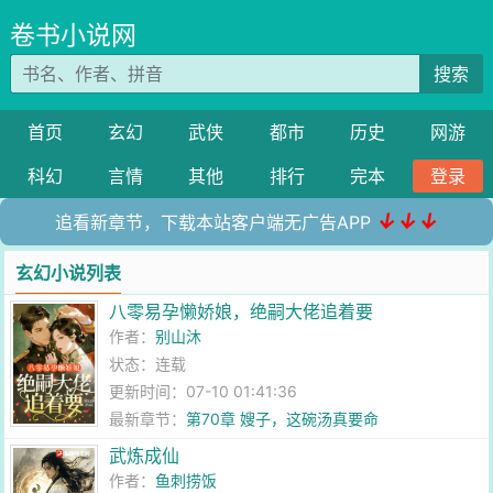
卷书小说网
搜索
首页
玄幻
武侠
都市
历史
网游
科幻
言情
其他
排行
完本
登录
↓↓↓
追看新章节，下载本站客户端无广告APP
玄幻小说列表
八零易孕懒娇娘，绝嗣大佬追着要
作者：
别山沐
状态：连载
更新时间：07-10 01:41:36
最新章节：
第70章 嫂子，这碗汤真要命
武炼成仙
作者：
鱼刺捞饭