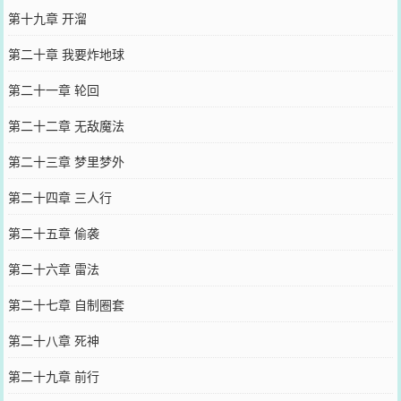
第十九章 开溜
第二十章 我要炸地球
第二十一章 轮回
第二十二章 无敌魔法
第二十三章 梦里梦外
第二十四章 三人行
第二十五章 偷袭
第二十六章 雷法
第二十七章 自制圈套
第二十八章 死神
第二十九章 前行