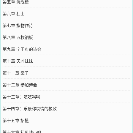
第五章 洗砚楼
第六章 狂士
第七章 指物作诗
第八章 五枚铜板
第九章 宁王府的诗会
第十章 天才妹妹
第十一章 案子
第十二章 参加诗会
第十三章：吃吃喝喝
第十四章：乐景称哀情的极致
第十五章 招揽
第十六章 初见陆小姐