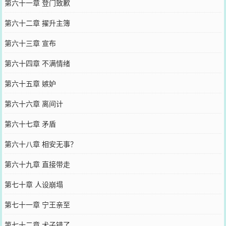
第六十一章 登门致歉
第六十二章 擢升主簿
第六十三章 宣布
第六十四章 不满情绪
第六十五章 嫉妒
第六十六章 离间计
第六十七章 矛盾
第六十八章 相安无事？
第六十九章 直接带走
第七十章 人设崩塌
第七十一章 宁王亲至
第七十二章 犬子错了