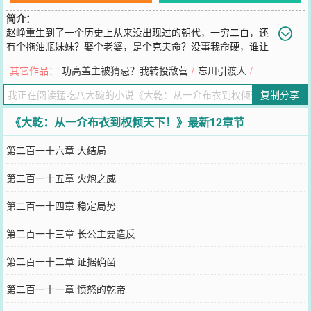
简介：
赵峥重生到了一个历史上从来没出现过的朝代，一穷二白，还
有个拖油瓶妹妹？娶个老婆，是个克夫命？没事我命硬，谁让
老丈人家家境殷实呢！一不小心卷入五龙夺嫡的朝堂风云，赵峥抽出
其它作品：
功高盖主被猜忌？我转投敌营
/
忘川引渡人
/
腰间的刀，诛奸臣，平四夷，再回首，已是权倾天下！
您要是觉得《
大乾：从一介布衣到权倾天下！
》还不错的话请不要忘
复制分享
记向您QQ群和微博微信里的朋友推荐哦！
《大乾：从一介布衣到权倾天下！》最新12章节
第二百一十六章 大结局
第二百一十五章 火炮之威
第二百一十四章 稳定局势
第二百一十三章 长公主要造反
第二百一十二章 证据确凿
第二百一十一章 愤怒的乾帝