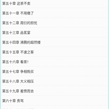
第五十章 这茶不卖
第五十一章 不用缴了
第五十二章 周衍的担忧
第五十三章 品茗宴
第五十四章 沸腾的超然楼
第五十五章 不速之客
第五十六章 看茶！
第五十七章 争相购买
第五十八章 大义相压
第五十九章 羞愤而去
第六十章 责骂