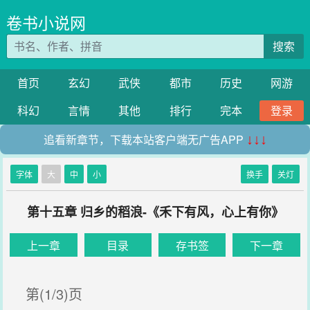
卷书小说网
搜索
首页
玄幻
武侠
都市
历史
网游
科幻
言情
其他
排行
完本
登录
追看新章节，下载本站客户端无广告APP
↓↓↓
字体
大
中
小
换手
关灯
第十五章 归乡的稻浪-《禾下有风，心上有你》
上一章
目录
存书签
下一章
第(1/3)页