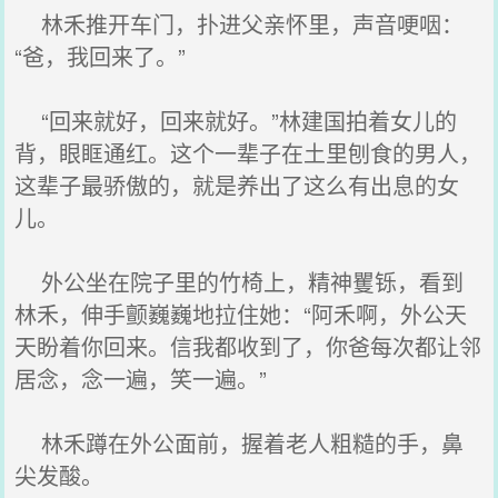
林禾推开车门，扑进父亲怀里，声音哽咽：
“爸，我回来了。”
“回来就好，回来就好。”林建国拍着女儿的
背，眼眶通红。这个一辈子在土里刨食的男人，
这辈子最骄傲的，就是养出了这么有出息的女
儿。
外公坐在院子里的竹椅上，精神矍铄，看到
林禾，伸手颤巍巍地拉住她：“阿禾啊，外公天
天盼着你回来。信我都收到了，你爸每次都让邻
居念，念一遍，笑一遍。”
林禾蹲在外公面前，握着老人粗糙的手，鼻
尖发酸。