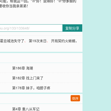
，帮我这一回。”\n“好！说得好！”\n“你爹娘的
是要收你当我亲弟弟！
复制分享
，霍总城池失守了
、
第19次末日
、
开局契约火蜥蜴，
第186章 海潮
第182章 找上门来了
第178章 妹子，咱膀子疼
倒序
第4章 重八从军记