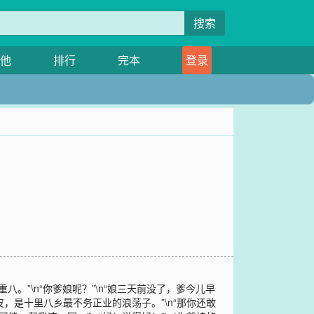
搜索
他
排行
完本
登录
。”\n“你爹娘呢？”\n“娘三天前没了，爹今儿早
皮，是十里八乡最不务正业的浪荡子。”\n“那你还敢