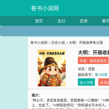
卷书小说网
首页
玄幻
武侠
都
卷书小说网
>
历史小说
> 大明：开局收养朱元璋
大明：开局收
作者：
铁柱是铁柱
状态：连载
最新章节：
第189章
加入书架
点击
简介：
“林公子，求您发发慈悲，赏我爹娘一口薄棺！”\n林
上，也走了。”\n林昭忽然问：“你知道太平乡的人