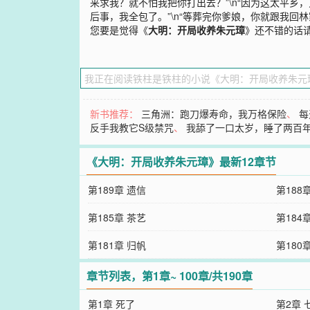
来求我？就不怕我把你打出去？”\n“因为这太平乡
后事，我全包了。”\n“等葬完你爹娘，你就跟我回林
您要是觉得《
大明：开局收养朱元璋
》还不错的话
新书推荐：
三角洲：跑刀爆寿命，我万格保险
、
每
反手我教它S级禁咒
、
我舔了一口太岁，睡了两百
《大明：开局收养朱元璋》最新12章节
第189章 遗信
第188
第185章 茶艺
第184
第181章 归帆
第180
章节列表，第1章~ 100章/共190章
第1章 死了
第2章 