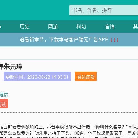
市
历史
网游
科幻
言情
其
追看新章节，下载本站客户端无广告APP
↓↓↓
养朱元璋
更新时间：2026-06-23 19:33:01
直达底部
 遗信
阅读
昭垂眸看着他额角的血，声音平稳得听不出情绪：“你叫什么名字？”\n“朱重八
，都是怎么说我的？”\n朱重八抬了下头，“知道。他们说您是败家子，是泼