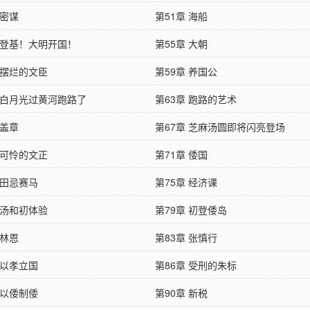
 密谋
第51章 海船
章 登基！大明开国！
第55章 大朝
 摆烂的文臣
第59章 养国公
章 白月光过黄河跑路了
第63章 跑路的艺术
 盖章
第67章 芝麻汤圆即将闪亮登场
 可怜的文正
第71章 倭国
 田忌赛马
第75章 经济课
 汤和初体验
第79章 初登倭岛
 林恩
第83章 张慎行
 以孝立国
第86章 受刑的朱标
 以倭制倭
第90章 新税