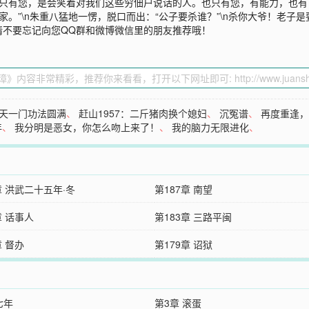
，只有您，是会笑着对我们这些穷佃户说话的人。也只有您，有能力，也有可能
家。”\n朱重八猛地一愣，脱口而出：“公子要杀谁？”\n杀你大爷！老子
请不要忘记向您QQ群和微博微信里的朋友推荐哦！
天一门功法圆满
、
赶山1957：二斤猪肉换个媳妇
、
沉冤谱
、
再度重逢
年
、
我分明是恶女，你怎么吻上来了！
、
我的脑力无限进化
、
章 洪武二十五年·冬
第187章 南望
章 话事人
第183章 三路平闽
章 督办
第179章 诏狱
七年
第3章 滚蛋