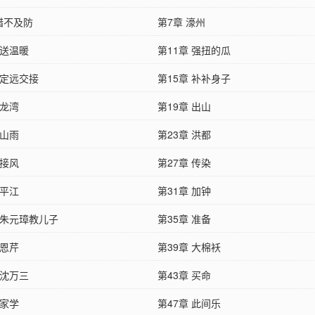
措不及防
第7章 濠州
 送温暖
第11章 强扭的瓜
 定远交接
第15章 补补身子
 龙湾
第19章 出山
 山雨
第23章 洪都
 接风
第27章 传染
 平江
第31章 加钟
 朱元璋教儿子
第35章 准备
 恩芹
第39章 大棉袄
 沈万三
第43章 买命
 家学
第47章 此间乐