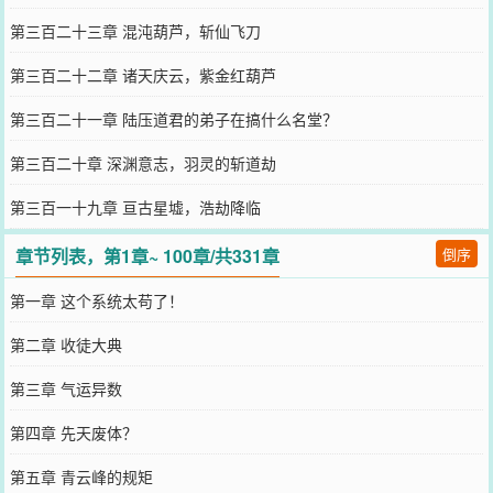
第三百二十三章 混沌葫芦，斩仙飞刀
第三百二十二章 诸天庆云，紫金红葫芦
第三百二十一章 陆压道君的弟子在搞什么名堂？
第三百二十章 深渊意志，羽灵的斩道劫
第三百一十九章 亘古星墟，浩劫降临
章节列表，第1章~ 100章/共331章
倒序
第一章 这个系统太苟了！
第二章 收徒大典
第三章 气运异数
第四章 先天废体？
第五章 青云峰的规矩