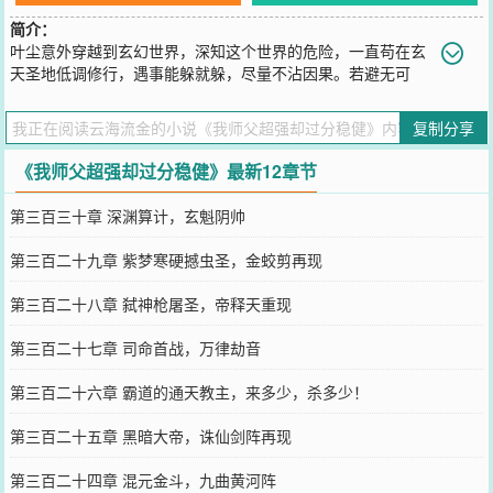
简介：
叶尘意外穿越到玄幻世界，深知这个世界的危险，一直苟在玄
天圣地低调修行，遇事能躲就躲，尽量不沾因果。若避无可
避，必用雷霆手段灭敌！苟的决绝，杀的果断！千百年后，叶尘的弟
子横推诸天，威压万古，叶尘依旧稳如老狗。……这一日，天道重新
复制分享
洗牌，时间长河中的诸多盖世神魔齐齐杀向叶尘，叶尘不得不出手。
一剑出鞘，神魔俱灭，天道崩溃。叶尘眨了眨眼睛：“就这？”
《我师父超强却过分稳健》最新12章节
您要是觉得《
我师父超强却过分稳健
》还不错的话请不要忘记向您QQ
群和微博微信里的朋友推荐哦！
第三百三十章 深渊算计，玄魁阴帅
第三百二十九章 紫梦寒硬撼虫圣，金蛟剪再现
第三百二十八章 弑神枪屠圣，帝释天重现
第三百二十七章 司命首战，万律劫音
第三百二十六章 霸道的通天教主，来多少，杀多少！
第三百二十五章 黑暗大帝，诛仙剑阵再现
第三百二十四章 混元金斗，九曲黄河阵