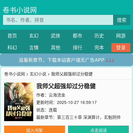
卷书小说网
搜索
首页
玄幻
武侠
都市
历史
网游
科幻
言情
其他
排行
完本
登录
追看新章节，下载本站客户端无广告APP
↓↓↓
卷书小说网
>
玄幻小说
> 我师父超强却过分稳健
我师父超强却过分稳健
作者：
云海流金
更新时间：2025-10-27 16:59:17
状态：连载
最新章节：
第三百三十章 深渊算计，玄魁阴帅
加入书架
点击阅读