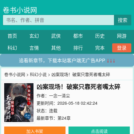
卷书小说网
搜索
首页
玄幻
武侠
都市
历史
网游
科幻
言情
其他
排行
完本
登录
追看新章节，下载本站客户端无广告APP
↓↓↓
卷书小说网
>
科幻小说
> 凶案现场！破案只靠死者嘴太碎
凶案现场！破案只靠死者嘴太碎
作者：
一念一清尘
更新时间：2026-05-18 02:42:24
状态：连载
最新章节：
第24章
加入书架
点击阅读