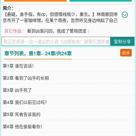
简介：
【悬疑，金手指，有cp，但感情线极少，重生。】林南歌回帝
京市开了一家咖啡馆，在某个雨夜，忽然听见身边响起了自己
的声音。“隔壁死人了。”起初，林南歌以为自己精神压力大，出现了
其它作品：
看到凶案闪回，我成了警局团宠
/
幻听，可是声音一直都在耳边催促，她便去隔壁看了一眼。结果和那
道声音说的一模一样，隔壁的店员死了。不止如此，她还发现那道声
复制分享
音可以和死者交流，读取死者的部分记忆向警方提供关键的线索破
案。后来的凶案现场......林南歌听着身边声音。“死者说看到了凶手的
章节列表，第1章~ 24章/共24章
倒序
长相。”“死者在数落凶手搞偷袭不地道，想要复活和凶手单挑。”“死者
说这事得从他出生那年说起，那是五十七年前的一个夜里......”提取关
第1章 谁在说话！
键信息的林南歌眼皮抽动了一下：“？？？”......渐渐地，林南歌和警局
接触越来越频繁，一起旧案被重新提起，林南歌的身份也逐渐暴
第2章 看到了凶手的长相
露............小剧场裴政禹：“你怎么看？”林南歌声音有些发抖，眼底尽
是恐惧：“我，我害怕。”裴政禹：“......这里没别人，别演了。”“哦。”
第3章 凶手死了
林南歌换了副模样，“熟人作案。”......
您要是觉得《
凶案现场！破案只靠死者嘴太碎
》还不错的话请不要忘
第4章 我们以前见过吗？
记向您QQ群和微博微信里的朋友推荐哦！
第5章 死者告诉我的
第6章 他在偷偷看你！