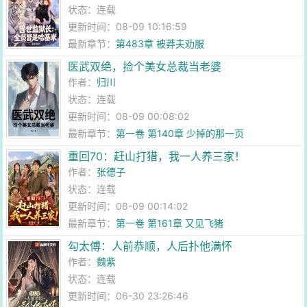
状态：连载
更新时间：08-09 10:16:59
最新章节：
第483章 被莽夫劝服
医武双绝，捡个美女总裁当老婆
作者：
归川
状态：连载
更新时间：08-09 00:08:02
最新章节：
第一卷 第140章 少掉的那一页
重回70：赶山打猎，我一人养三家！
作者：
张德子
状态：连载
更新时间：08-09 00:14:02
最新章节：
第一卷 第161章 又见飞猪
勾太傅：人前恭顺，人后扑他满怀
作者：
魏紫
状态：连载
更新时间：06-30 23:26:46