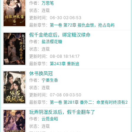
作者：
万思笔
状态：连载
更新时间：06-30 02:06:53
最新章节：
第一卷 第72章 报仇血恨，抢占岛屿
假千金绝症后，绑定糙汉续命
作者：
盐渍樱花糖
状态：连载
更新时间：08-08 18:14:17
最新章节：
第243章 重新追
休书换凤冠
作者：
宁墨生香
状态：连载
更新时间：07-08 09:03:50
最新章节：
第一卷 第281章 番外二：命里有时终须有2
玩弄阴湿反派后，假千金翻车了
作者：
云揽金昭
状态：连载