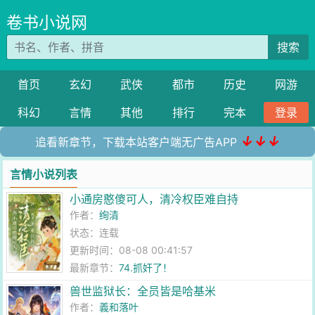
卷书小说网
搜索
首页
玄幻
武侠
都市
历史
网游
科幻
言情
其他
排行
完本
登录
↓↓↓
追看新章节，下载本站客户端无广告APP
言情小说列表
小通房憨傻可人，清冷权臣难自持
作者：
绚清
状态：连载
更新时间：08-08 00:41:57
最新章节：
74.抓奸了！
兽世监狱长：全员皆是哈基米
作者：
義和落叶