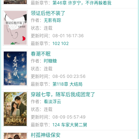
最新章节：
第46章 许岁宁，不许再躲着我
领证后他不装了
作者：
无影有踪
状态：连载
更新时间：08-01 16:17:36
最新章节：
102 102
春潮不眠
作者：
时糖糖
状态：连载
更新时间：08-05 00:23:56
最新章节：
第118章 大结局
穿越七零，随军后我成团宠了
作者：
看淡浮云
状态：连载
更新时间：08-09 05:57:49
最新章节：
124 车家大舅二舅
村孤神级保安